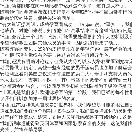
“他们俩都能够在同一场比赛中达到这个水平，这真是太棒了。
随着他们的金牌吉布森和皮特曼在今年晚些时候在墨西哥举行的
剩余阶段的注意力保持关注的问题？
“有大量证据表明，成功孕育着成功，”Duggan说。“事实上
他成员。对他们来说，知道他们在赛季结束时有这样的期待真是
“他们会背上一个目标，他们可能需要处理更多的个人资料以及
希望能够激励团队其他成员的事情，因此我们聚集了动力。
随着阵容的变化，25岁的皮特曼现在是年轻阵容中最有经验的球
但杜根还没有觉得有必要与逆转者讨论任何领导角色。
“我们还没有明确讨论过，但我认为你可以从安塔利亚看到她肯
动员提供了镇定，其他一些有经验的男子运动员也参加了奥运会，
安塔利亚看到英国是仅次于东道国的第二大弓箭手和支持人员代
他人出现在一支英国小队中，其中弓箭手的数量不到被带到土耳
“这是两者的结合，”当被问及赛季初的大球队是为了经验还是只是
“土耳其是我们参加欧洲锦标赛的第二阶段。我们已经将每个性
了我们可以参加第一届世界杯的名额。
“我们让杰斯和佩妮首次参加世界杯，我们希望尽可能多地让自
道如果我们要在这个周期中取得成功，我们需要增加运动员射击
对于任何比赛或训练营，支持人员和教练都是不可或缺的，这是
“我们很幸运能得到英国体育和国家彩票资金的支持，这使我们能
光州，并将在慕尼黑。