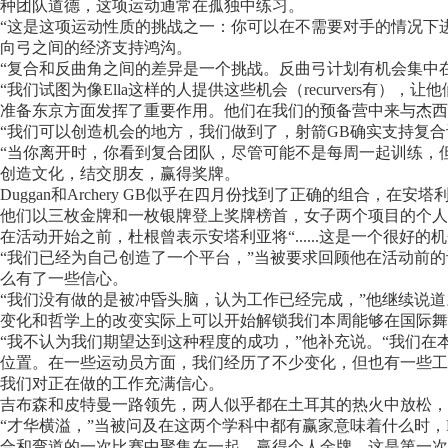
种团队道德，这项运动通常在孤独中练习。
“这是这项运动性质的挑战之一：你可以在不需要对手的情况下进
向弓之间的经济支持鸿沟。
“复合和反曲角之间的差异是一个挑战。反曲弓计划有机会集中在Lil
“我们试图为像Ella这样的人提供这些机会（recurvers有），
准备东京方面发挥了重要作用。他们在我们的预备营中来与杰西卡（
“我们可以创造机会的地方，我们做到了，射箭GB确实支持复
“当你离开时，你看到复合团队，尽管可能不是每周一起训练，
创造文化，结交朋友，赢得奖牌。
Duggan和Archery GB似乎在四月份找到了正确的组合，
他们以三枚金牌和一枚银牌登上奖牌榜首，女子两个项目的个人
在活动开始之前，杜根曾表示安塔利亚将“......这是一个很好
“我们已经为自己创造了一个平台，”当被要求回顾他在活动前的评
么有了一些信心。
“我们没有做的是被冲昏头脑，认为工作已经完成，”他继续说
变化和哲学上的改变实际上可以开始解锁我们本周能够在国际舞
“我不认为我们期望达到这种程度的成功，”他补充说。“我们
位置。在一些运动员方面，我们经历了不少变化，但也有一些工
我们对正在做的工作充满信心。
吉布森和皮特曼一路领先，两人似乎都在土耳其的热火中放松，
“才华横溢，”当被问及在这两个学科中都有赢家意味着什么时，D
合和弯道的一次比赛中聚集在一起，赢得个人金牌，这是第一次