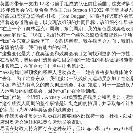
英国将带领一支由 12 名弓箭手组成的队伍前往德国，这支球队包括 2022 年
16 年残奥会 W1 复合金牌得主 Jess Stretton 和 2022 年室箭世界系
射箭GB表演总监汤姆·杜根（Tom Duggan）即将担任该
沿着这条道路前进，以实现该组织的共同目标，该组织今年早些
“在上一个（奥林匹克）周期，东京周期，我的角色是残奥会表演
uggan解释说。“现在，我们只有一个绩效总监负责监督这两个
“我们在东京之后经历了一次教练审查。我在残奥会方面，我们
希望的结果，我们有能力的结果。
“这些变化是为了在奥运会和残奥会项目之间找到更多的一致性
在慕尼黑，奥运会和残奥会项目之间的一致性的明确证据将随着
排名第二，在复合女子排名中排名第142。
“Jess是我们最顶级的残疾人运动员之一，她有资格参加身体健全
“去年，为了准备东京，我们派出一队残疾人运动员参加了在洛
“我们希望为有意义的箭头创造机会。我们知道，对于一些残疾
人运动员的训练机会，因为他们正在全职训练。
“我们都是一个组织，Archery GB负责监督残奥会和奥运
“这个残疾人周期的整个事情是计划之间的协调，并吸取每个计
的计划（为2024年奥运会和残奥会）。
即使残奥会和奥运运动员在射箭英国内部保持一致，杜根 - 以
府对奥运会逆转和残奥会运动员的资助。
尽管在财政支持方面存在这种差距，但Guggan和与Archer