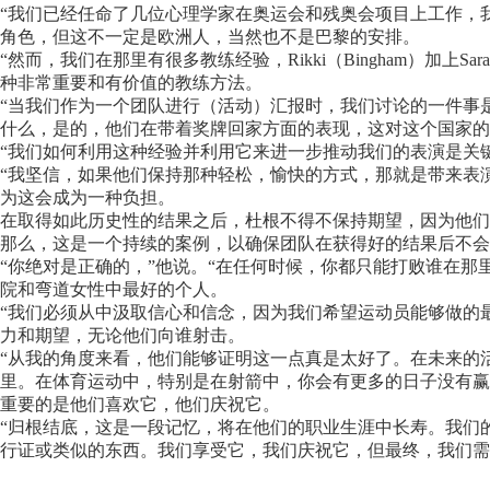
“我们已经任命了几位心理学家在奥运会和残奥会项目上工作，
角色，但这不一定是欧洲人，当然也不是巴黎的安排。
“然而，我们在那里有很多教练经验，Rikki（Bingham）加上
种非常重要和有价值的教练方法。
“当我们作为一个团队进行（活动）汇报时，我们讨论的一件事
什么，是的，他们在带着奖牌回家方面的表现，这对这个国家
“我们如何利用这种经验并利用它来进一步推动我们的表演是关
“我坚信，如果他们保持那种轻松，愉快的方式，那就是带来表
为这会成为一种负担。
在取得如此历史性的结果之后，杜根不得不保持期望，因为他们
那么，这是一个持续的案例，以确保团队在获得好的结果后不会
“你绝对是正确的，”他说。“在任何时候，你都只能打败谁在
院和弯道女性中最好的个人。
“我们必须从中汲取信心和信念，因为我们希望运动员能够做的
力和期望，无论他们向谁射击。
“从我的角度来看，他们能够证明这一点真是太好了。在未来的
里。在体育运动中，特别是在射箭中，你会有更多的日子没有赢
重要的是他们喜欢它，他们庆祝它。
“归根结底，这是一段记忆，将在他们的职业生涯中长寿。我们
行证或类似的东西。我们享受它，我们庆祝它，但最终，我们需