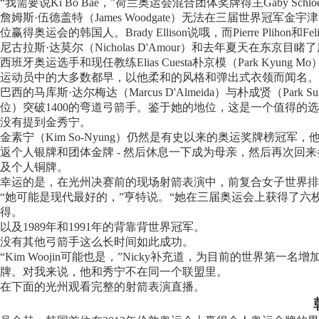
“我需要说Ki Bo Bae，”荷兰奥运会混合团体奖牌得主Gaby S
詹姆斯·伍德盖特（James Woodgate）无法在三届世界冠军金宇津
位赢得奥运会的韩国人。Brady Ellison说哦，而Pierre Plihon和Feli
尼古拉斯·达莫尔（Nicholas D'Amour）和去年夏天在
西班牙奥运选手和现任教练Elias Cuesta朴京模（Park Ky
运动员中的大多数都早，以他柔和的风格和弹出式衣领而闻名。
巴西的马库斯·达尔梅达（Marcus D'Almeida）与朴成贤（Pa
位）突破1400的弯道弓箭手。鉴于她的地位，这是一个值得的选
没有提到金秀宁。
金素宁（Kim So-Nyung）仍然是有史以来的奥运奖牌榜冠军
返个人银牌和团体金牌 - 然后休息一下成为母亲，然后再次回
及个人铜牌。
幸运的是，在光州决赛前的现场射箭表演中，前复合女子世界排名第
“她可能是现代最好的，”亨特说。“她在三届奥运会上获得了六
得。
以及1989年和1991年的背靠背世界冠军。
没有其他弓箭手这么长时间如此成功。
“Kim Woojin可能也是，”Nicky补充道，为目前的世界第
牌。对我来说，他和秀宁不在同一个联盟里。
在下面的光州观看完整的射箭表演直播。