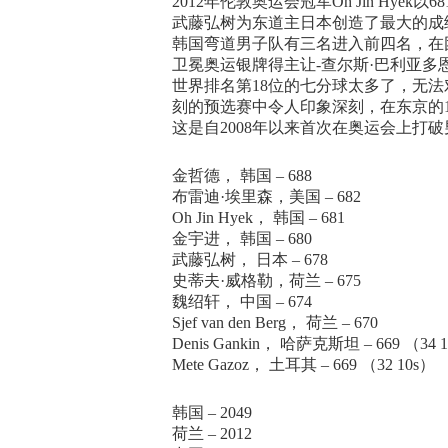
2012年伦敦奥运会冠军Oh Jin Hyek以
武藤弘树为东道主日本创造了最大的成绩
韩国弯道男子队有三名进入前四名，在
卫冕奥运银牌得主让-查尔斯·巴利亚多
世界排名第18位的七分球太多了，无
刻的预选赛中令人印象深刻，在东京的
这是自2008年以来首次在奥运会上打
金哲德， 韩国 – 688
布雷迪·埃里森，美国 – 682
Oh Jin Hyek， 韩国 – 681
金宇进， 韩国 – 680
武藤弘树， 日本 – 678
史蒂夫·威格勒，荷兰 – 675
魏绍轩， 中国 – 674
Sjef van den Berg， 荷兰 – 670
Denis Gankin， 哈萨克斯坦 – 669 （34 
Mete Gazoz， 土耳其 – 669 （32 10s）
韩国 – 2049
荷兰 – 2012