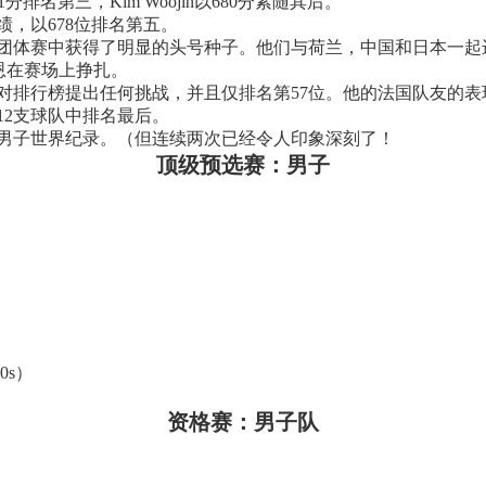
681分排名第三，Kim Woojin以680分紧随其后。
，以678位排名第五。
团体赛中获得了明显的头号种子。他们与荷兰，中国和日本一起
恩在赛场上挣扎。
法对排行榜提出任何挑战，并且仅排名第57位。他的法国队友的
12支球队中排名最后。
破男子世界纪录。（但连续两次已经令人印象深刻了！
顶级预选赛：男子
10s）
资格赛：男子队