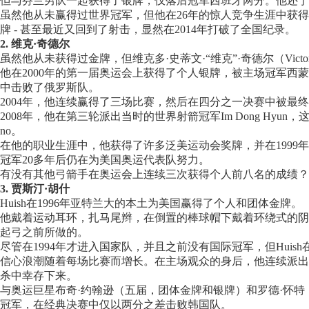
但与芬兰男队一起获得了银牌，仅落后冠军西班牙两分。他还于1
虽然他从未赢得过世界冠军，但他在26年的惊人竞争生涯中获得
牌 - 甚至最近又回到了射击，显然在2014年打破了全国纪录。
2. 维克·奇德尔
虽然他从未获得过金牌，但维克多·史蒂文·“维克”·奇德尔（Victor S
他在2000年的第一届奥运会上获得了个人银牌，被主场冠军西
中击败了俄罗斯队。
2004年，他连续赢得了三场比赛，然后在四分之一决赛中被最
2008年，他在第三轮派出当时的世界射箭冠军Im Dong Hyun，
no。
在他的职业生涯中，他获得了许多泛美运动会奖牌，并在1999年世锦赛
冠军20多年后仍在为美国奥运代表队努力。
有没有其他弓箭手在奥运会上连续三次获得个人前八名的成绩？
3. 贾斯汀·胡什
Huish在1996年亚特兰大的本土为美国赢得了个人和团体金牌。
他戴着运动耳环，扎马尾辫，在倒置的棒球帽下戴着环绕式的阴
起弓之前所做的。
尽管在1994年才进入国家队，并且之前没有国际冠军，但Huish在
信心浪潮随着每场比赛而增长。在主场观众的身后，他连续派出六名对手
杀中幸存下来。
与奥运巨星布奇·约翰逊（五届，团体金牌和银牌）和罗德·怀
冠军，在经典决赛中仅以两分之差击败韩国队。