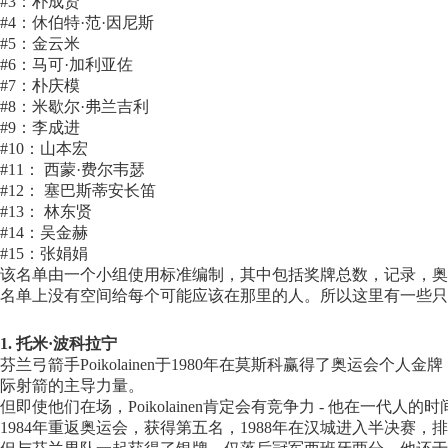
#3：朴成贤
#4：休伯特·范·因尼斯
#5：金云米
#6：马可·加利亚佐
#7：朴庆模
#8：米歇尔·弗兰吉利
#9：李成进
#10：山本宏
#11： 西蒙·费尔韦瑟
#12： 塞巴斯蒂安长笛
#13： 林东贤
#14：吴金赫
#15：张娟娟
该名单由一个小组使用标准编制，其中包括奖牌总数，记录，奥运
名单上没有空间给每个可能应该在那里的人。所以这里有一些只是
1. 托米·波科拉宁
芬兰弓箭手Poikolainen于1980年在莫斯科赢得了奥运会
际射箭的主导力量。
但即使他们在场，Poikolainen肯定会有竞争力 - 他在一代人
1984年重返奥运会，获得第五名，1988年在汉城进入半决赛，排名第