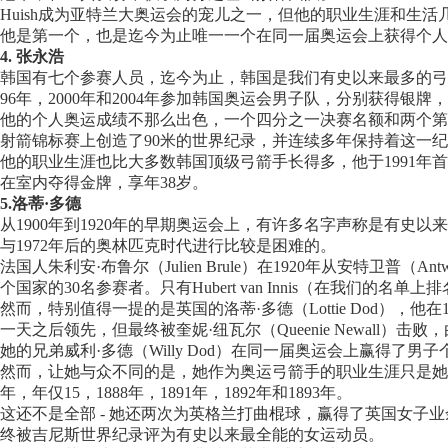
Huish成为亚特兰大奥运会的宠儿之一，但他的职业生涯和生活
他是第一个，也是迄今为止唯一一个在同一届奥运会上获得个人
4. 张永浩
韩国有七个参赛人员，迄今为止，韩国是我们有史以来最多的弓
96年，2000年和2004年参加韩国奥运会男子队，分别获得银牌
他的个人奥运成绩不那么出色，一个四分之一决赛名额和两个第11
射箭锦标赛上创造了90米的世界纪录，并连续多年保持着这一
他的职业生涯也比大多数韩国顶级弓箭手长得多，他于1991年
在室内夺得金牌，享年38岁。
5.洛蒂·多德
从1900年到1920年的早期奥运会上，有许多名字声称是有史以
与1972年后的奥林匹克时代进行比较是困难的。
法国人朱利安·布鲁尔（Julien Brule）在1920年从安特卫
个国家的30名参赛者。只有Hubert van Innis（在我们的
然而，特别值得一提的是英国的洛蒂·多德（Lottie Dod）
一天之后领先，但最终被奎妮·纽瓦尔（Queenie Newall）
她的兄弟威利·多德（Willy Dod）在同一届奥运会上赢得了男
然而，让她与众不同的是，她作为奥运弓箭手的职业生涯只是她的
年，年仅15，1888年，1891年，1892年和1893年。
这还不是全部 - 她还两次为英格兰打曲棍球，赢得了英国女子
终被吉尼斯世界纪录评为有史以来最全能的女运动员。