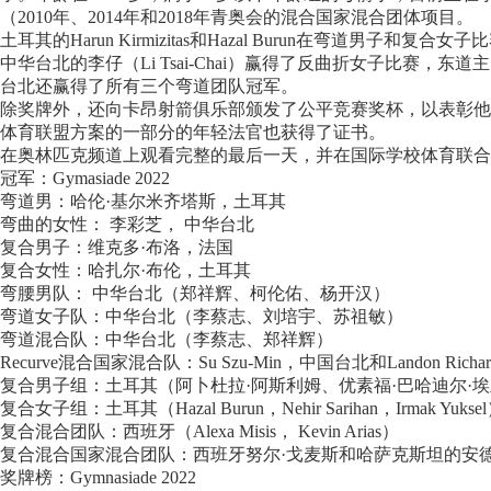
（2010年、2014年和2018年青奥会的混合国家混合团体项目。
土耳其的Harun Kirmizitas和Hazal Burun在弯道男子和复
中华台北的李仔（Li Tsai-Chai）赢得了反曲折女子比赛，东道主
台北还赢得了所有三个弯道团队冠军。
除奖牌外，还向卡昂射箭俱乐部颁发了公平竞赛奖杯，以表彰他
体育联盟方案的一部分的年轻法官也获得了证书。
在奥林匹克频道上观看完整的最后一天，并在国际学校体育联合
冠军：Gymasiade 2022
弯道男：哈伦·基尔米齐塔斯，土耳其
弯曲的女性： 李彩芝， 中华台北
复合男子：维克多·布洛，法国
复合女性：哈扎尔·布伦，土耳其
弯腰男队： 中华台北（郑祥辉、柯伦佑、杨开汉）
弯道女子队：中华台北（李蔡志、刘培宇、苏祖敏）
弯道混合队：中华台北（李蔡志、郑祥辉）
Recurve混合国家混合队：Su Szu-Min，中国台北和Landon Richa
复合男子组：土耳其（阿卜杜拉·阿斯利姆、优素福·巴哈迪尔·
复合女子组：土耳其（Hazal Burun，Nehir Sarihan，Irmak Yukse
复合混合团队：西班牙（Alexa Misis， Kevin Arias）
复合混合国家混合团队：西班牙努尔·戈麦斯和哈萨克斯坦的安德
奖牌榜：Gymnasiade 2022