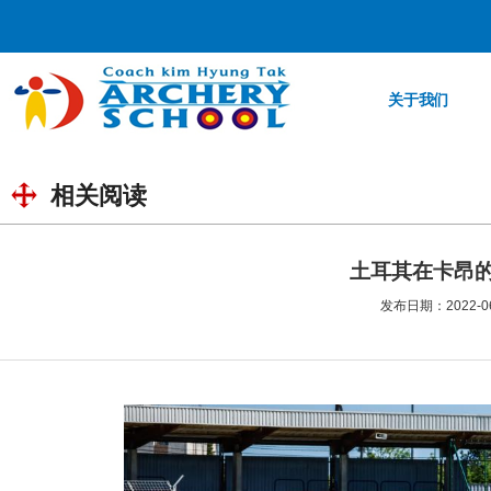
关于我们
相关阅读
土耳其在卡昂的G
发布日期：2022-06