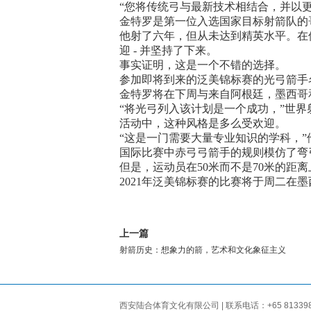
“您将传统弓与最新技术相结合，并以更传统
金特罗是第一位入选国家目标射箭队的
他射了六年，但从未达到精英水平。在
迎 - 并坚持了下来。
事实证明，这是一个不错的选择。
参加即将到来的泛美锦标赛的光弓箭手名
金特罗将在下周与来自阿根廷，墨西哥
“将光弓列入该计划是一个成功，”世界射
活动中，这种风格是多么受欢迎。
“这是一门需要大量专业知识的学科，”
国际比赛中赤弓弓箭手的规则模仿了弯
但是，运动员在50米而不是70米的距
2021年泛美锦标赛的比赛将于周二在
上一篇
射箭历史：想象力的箭，艺术和文化象征主义
西安陆合体育文化有限公司 | 联系电话：+65 81339866 |