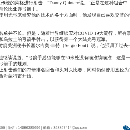
的风格进行射击，”Danny Quintero说。“正是在这种组合
哥伦比亚赤弓箭手。
使用光弓来研究他的技术的各个方面时，他发现自己喜欢交替的弓
单并不长。但是，随着世界继续应对COVID-19大流行，所
和乌拉圭的弓箭手射击，以获得第一个大陆光弓冠军。
箭美洲秘书长塞尔吉奥·丰特（Sergio Font）说，他强调了
他继续说道。“弓箭手必须能够在50米处没有瞄准镜瞄准，这是
弓箭手的规则。
离上射击他们的72箭排名回合和头对头比赛，同时仍然使用直径为
墨西哥蒙特雷开始。
 微信：14896385696 | 邮箱：358857414@qq.com