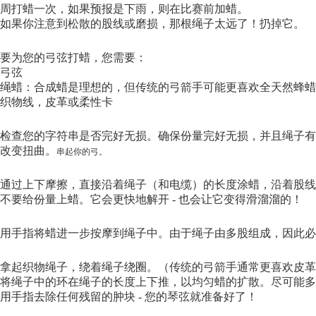
周打蜡一次，如果预报是下雨，则在比赛前加蜡。
如果你注意到松散的股线或磨损，那根绳子太远了！扔掉它。
要为您的弓弦打蜡，您需要：
弓弦
绳蜡：合成蜡是理想的，但传统的弓箭手可能更喜欢全天然蜂蜡
织物线，皮革或柔性卡
检查您的字符串是否完好无损。确保份量完好无损，并且绳子有
改变扭曲。
串起你的弓。
通过上下摩擦，直接沿着绳子（和电缆）的长度涂蜡，沿着股线
不要给份量上蜡。它会更快地解开 - 也会让它变得滑溜溜的！
用手指将蜡进一步按摩到绳子中。由于绳子由多股组成，因此
拿起织物绳子，绕着绳子绕圈。（传统的弓箭手通常更喜欢皮革
将绳子中的环在绳子的长度上下推，以均匀蜡的扩散。尽可能多的
用手指去除任何残留的肿块 - 您的琴弦就准备好了！